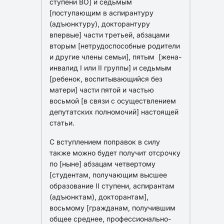
ступени ВО] и седьмым
[поступающим в аспирантуру
(адъюнктуру), докторантуру
впервые] части третьей, абзацами
вторым [нетрудоспособные родители
и другие члены семьи], пятым [жена-
инвалид I или II группы] и седьмым
[ребенок, воспитывающийся без
матери] части пятой и частью
восьмой [в связи с осуществлением
депутатских полномочий] настоящей
статьи.
С вступлением поправок в силу
также можно будет получит отсрочку
по [ныне] абзацам четвертому
[студентам, получающим высшее
образование II ступени, аспирантам
(адъюнктам), докторантам],
восьмому [гражданам, получившим
общее среднее, профессионально-