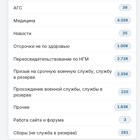
АГС
39
Медицина
4.35K
Новости
25
Отсрочки не по здоровью
1.00K
Переосвидетельствование по НГМ
2.72K
Призыв на срочную военную службу, службу
2.35K
в резерве
Прохождение военной службы, службы в
220
резерве
Прочее
1.83K
Работа сайта и форума
3
Сборы (не служба в резерве)
281