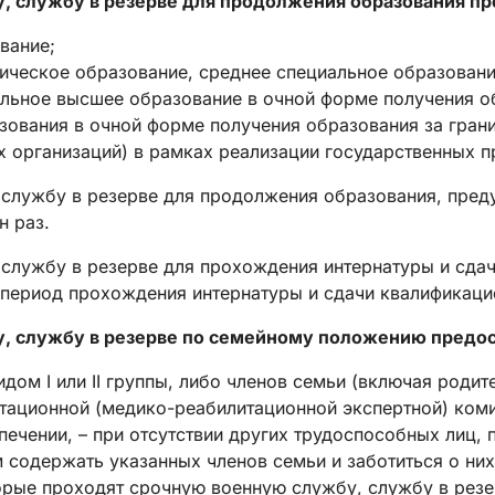
, службу в резерве для продолжения образования пр
вание;
ческое образование, среднее специальное образовани
льное высшее образование в очной форме получения о
ования в очной форме получения образования за грани
х организаций) в рамках реализации государственных 
 службу в резерве для продолжения образования, преду
н раз.
 службу в резерве для прохождения интернатуры и сда
 период прохождения интернатуры и сдачи квалификаци
у, службу в резерве по семейному положению предо
дом I или II группы, либо членов семьи (включая роди
тационной (медико-реабилитационной экспертной) коми
ечении, – при отсутствии других трудоспособных лиц,
 содержать указанных членов семьи и заботиться о них
оторые проходят срочную военную службу, службу в рез