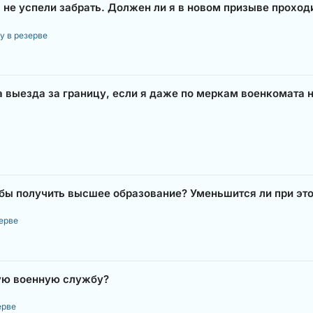
 не успели забрать. Должен ли я в новом призыве прохо
у в резерве
а выезда за границу, если я даже по меркам военкомата н
бы получить высшее образование? Уменьшится ли при эт
ерве
ную военную службу?
ерве