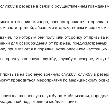
 службу в резерве в связи с осуществлением гражданам
оинского звания офицера, распространяется отсрочка о
м части третьей, абзацами вторым, пятым и седьмым ч
ования, по которым они получили отсрочку от призыва 
ований для освобождения от призыва, предусмотренных
рве, призываются в порядке, установленном настоящим
 на срочную военную службу, службу в резерве, могут
т призыва на срочную военную службу, службу в резер
 могут проводиться мероприятия по медицинскому осв
т призыва на военную службу по мобилизации, определя
зационной подготовке и мобилизации».