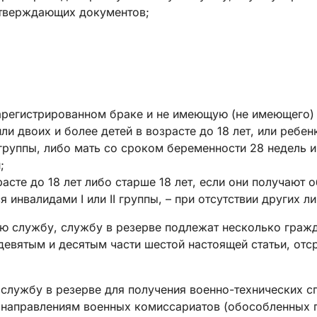
дтверждающих документов;
 зарегистрированном браке и не имеющую (не имеющего)
ли двоих и более детей в возрасте до 18 лет, или ребен
I группы, либо мать со сроком беременности 28 недель 
;
расте до 18 лет либо старше 18 лет, если они получают
инвалидами I или II группы, – при отсутствии других л
ую службу, службу в резерве подлежат несколько граж
вятым и десятым части шестой настоящей статьи, отср
 службу в резерве для получения военно-технических с
направлениям военных комиссариатов (обособленных п