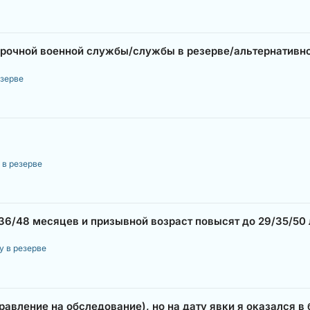
срочной военной службы/службы в резерве/альтернативн
езерве
 в резерве
36/48 месяцев и призывной возраст повысят до 29/35/50 л
у в резерве
авление на обследование), но на дату явки я оказался в б