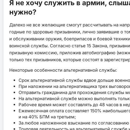
Я не хочу служить в армии, слыш
нужно?
Далеко не все желающие смогут рассчитывать на напра
годные по здоровью призывники, лично заявившие о то
и обслуживании оружия, боеприпасов и боевой техник
воинской службы. Согласно статье 15 Закона, призывн
призывную комиссию, приложив автобиографию (можно
только тех призывников, которые состоят в зарегистр
Некоторые особенности альтернативной службы:
Срок альтернативной службы вдвое дольше военно
При наложении на альтернативщика трех выговоров
Отправить гражданина для прохождения службы м
На альтернативной службе можно выполнять толь
Рабочее время может составлять до 48 часов в не
Ежемесячная оплата составляет 150% наибольшего
и на 40% БПМ на третьем;
За любое наложенное взыскание по согласованию 
Трудовая деятельность на альтернативной службе