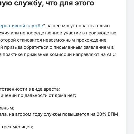
ную службу, что для этого
тернативной службе
” на нее могут попасть только
ужия или непосредственное участие в производстве
 которой становится невозможным прохождение
ий призыва обратиться с письменным заявлением в
 практике призывные комиссии направляют на АГС
тственности в виде ареста;
ничений по дальности от дома нет;
невным;
ала, на втором году службы повышается на 20% БПМ
 трех месяцев;