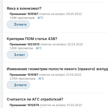
Явка в военкомат?
Призывник-1015167
ответил на вопрос
06.05.2022
1.63K просмотров
АГС
2
ответа
Критерии ПОМ статья 43В?
Призывник-1023013
ответил на вопрос
22.04.2022
1.82K просмотра
АГС
1
ответ
Изменение геометрии полости левого (правого) желуд
Призывник-1015167
ответил на вопрос
21.04.2022
2.05K просмотров
АГС
2
ответа
Считается ли АГС отработкой?
Призывник-1012674
ответил на вопрос
01.02.2022