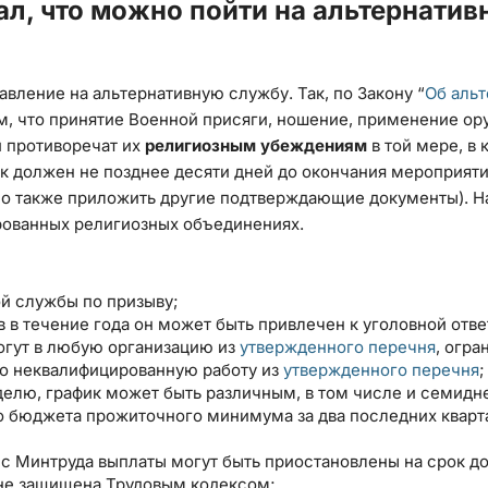
ал, что можно пойти на альтернатив
вление на альтернативную службу. Так, по Закону “
Об аль
м, что принятие Военной присяги, ношение, применение ор
и противоречат их
религиозным убеждениям
в той мере, в
ик должен не позднее десяти дней до окончания мероприят
 также приложить другие подтверждающие документы). На
ированных религиозных объединениях.
й службы по призыву;
 в течение года он может быть привлечен к уголовной отве
огут в любую организацию из
утвержденного перечня
, огра
ко неквалифицированную работу из
утвержденного перечня
;
делю, график может быть различным, в том числе и семид
 бюджета прожиточного минимума за два последних кварт
с Минтруда выплаты могут быть приостановлены на срок до
 не защищена Трудовым кодексом;