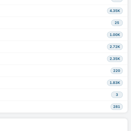
4.35K
25
1.00K
2.72K
2.35K
220
1.83K
3
281