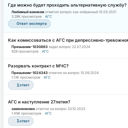
Где можно будет проходить альтернативную службу?
Любимый военком
отметил вопрос как избранный
10.05.2021
3.28K просмотров
АГС
Ответ эксперта
Как комиссоваться с АГС при депрессивно-тревожно
Призывник-1030863
задал вопрос
22.07.2024
928 просмотров
АГС
Разорвать контракт с МЧС?
Призывник-1024343
ответил на вопрос
10.06.2024
1.13K просмотров
АГС
1
ответ
АГС и наступление 27летия?
замвоенкома
ответил на вопрос
23.10.2023
1.49K просмотров
АГС
1
ответ