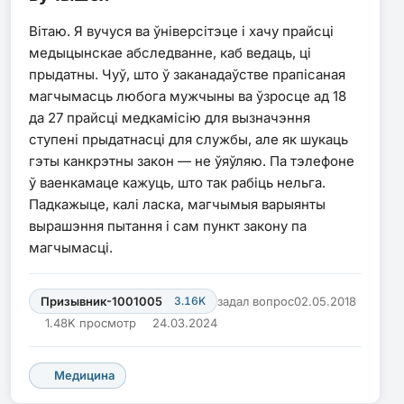
Вітаю. Я вучуся ва ўніверсітэце і хачу прайсці
медыцынскае абследванне, каб ведаць, ці
прыдатны. Чуў, што ў заканадаўстве прапісаная
магчымасць любога мужчыны ва ўзросце ад 18
да 27 прайсці медкамісію для вызначэння
ступені прыдатнасці для службы, але як шукаць
гэты канкрэтны закон — не ўяўляю. Па тэлефоне
ў ваенкамаце кажуць, што так рабіць нельга.
Падкажыце, калі ласка, магчымыя варыянты
вырашэння пытання і сам пункт закону па
магчымасці.
Призывник-1001005
3.16K
задал вопрос
02.05.2018
1.48K просмотр
24.03.2024
Медицина