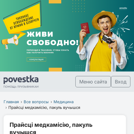
Меню сайта
Вход
Главная
Все вопросы
Медицина
Прайсці медкамісію, пакуль вучышся
Прайсці медкамісію, пакуль
вучышся