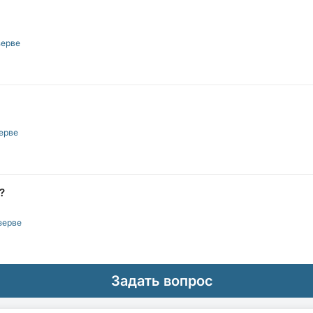
зерве
ерве
?
зерве
Задать вопрос