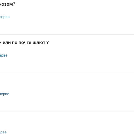
нозом?
зерве
 или по почте шлют ?
ерве
зерве
ерве