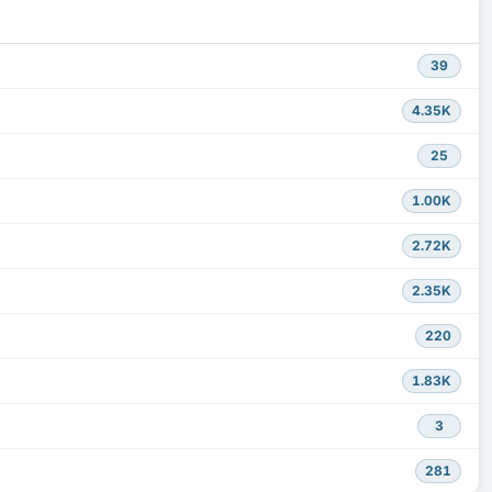
39
4.35K
25
1.00K
2.72K
2.35K
220
1.83K
3
281