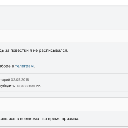
дь за повестки я не расписывался.
зборе в
телеграм
.
нтарий
02.05.2018
реубедить на расстоянии.
вившись в военкомат во время призыва.