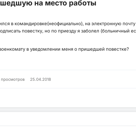
ишедшую на место работы
одился в командировке(неофициально), на электронную почт
писать повестку, но по приезду я заболел (больничный ест
ь военкомату в уведомлении меня о пришедшей повестке?
K просмотров
25.04.2018