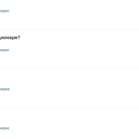
зерве
ционаре?
зерве
зерве
зерве