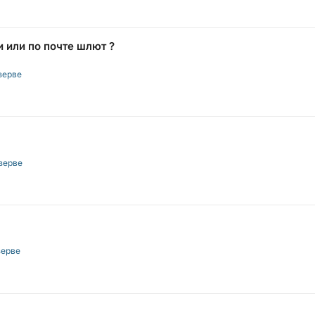
 или по почте шлют ?
зерве
зерве
зерве