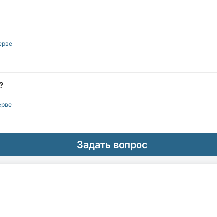
ерве
?
ерве
Задать вопрос