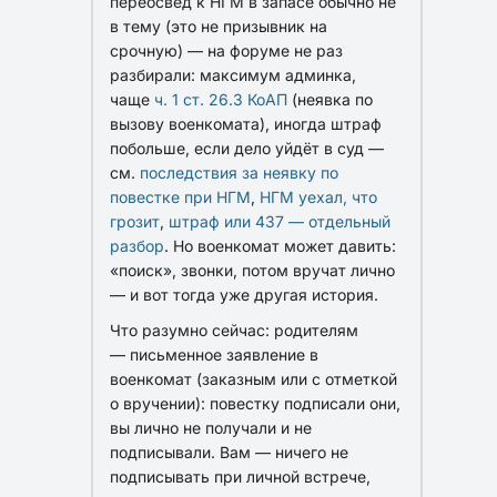
переосвед к НГМ в запасе обычно не
в тему (это не призывник на
срочную) — на форуме не раз
разбирали: максимум админка,
чаще
ч. 1 ст. 26.3 КоАП
(неявка по
вызову военкомата), иногда штраф
побольше, если дело уйдёт в суд —
см.
последствия за неявку по
повестке при НГМ
,
НГМ уехал, что
грозит
,
штраф или 437 — отдельный
разбор
. Но военкомат может давить:
«поиск», звонки, потом вручат лично
— и вот тогда уже другая история.
Что разумно сейчас: родителям
—
письменное заявление
в
военкомат (заказным или с отметкой
о вручении): повестку подписали они,
вы лично не получали и не
подписывали. Вам —
ничего не
подписывать
при личной встрече,