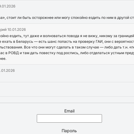
9.01.2026
», стоит ли быть осторожнее или могу спокойно ездить по ним в другой с
арий
10.01.2026
ойно ездить, тут даже и волноваться повода я не вижу, никому за границ
 ехать в Беларусь — есть шанс попасть на проверку ГАИ, они с вероятнос
ьствования. Все что они могут сделать в таком случае — либо дать т.н. 
 вас в РОВД и там дать повестку под роспись, либо отделаться устным пре
нее.
0.01.2026
Email
Пароль