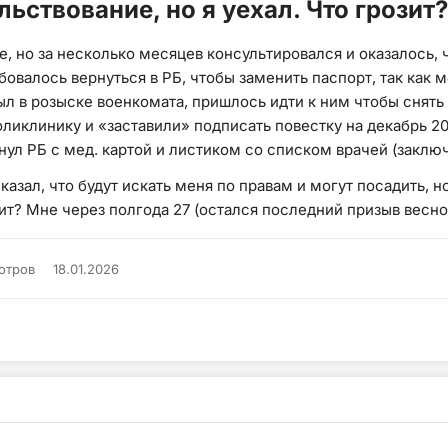
ьствование, но я уехал. Что грозит?
 но за несколько месяцев консультировался и оказалось, чт
бовалось вернуться в РБ, чтобы заменить паспорт, так как 
был в розыске военкомата, пришлось идти к ним чтобы снять 
клинику и «заставили» подписать повестку на декабрь 202
ул РБ с мед. картой и листиком со списком врачей (заключе
азал, что будут искать меня по правам и могут посадить, н
т? Мне через полгода 27 (остался последний призыв весной
отров
18.01.2026