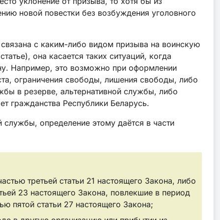
сто уклонение от призыва, то хотя бы из
ению новой повестки без возбуждения уголовного
е связана с каким-либо видом призыва на воинскую
татье), она касается таких ситуаций, когда
кону. Например, это возможно при оформлении
ста, ограничения свободы, лишения свободы, либо
жбы в резерве, альтернативной службы, либо
ет гражданства Республики Беларусь.
 службы, определение этому даётся в части
стью третьей статьи 21 настоящего Закона, либо
ьей 23 настоящего Закона, повлекшие в период
ью пятой статьи 27 настоящего Закона;
оде в другую организацию или прибытии из