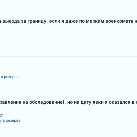
а выезда за границу, если я даже по меркам военкомата н
 в резерве
авление на обследование), но на дату явки я оказался в б
21
у в резерве