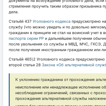
документы на возбуждение уголовного дела, если н
стремления проучить таким образом призывника пу
дела.
Статьёй 437
Уголовного кодекса
предусмотрено нак
службу (что можно увидеть и по довольно мягкому 
гражданин в принципе не стал на воинский учет в 
паспорта серии PP
и дальнейшем получении обычног
после увольнения со службы в МВД, МЧС, ГКСЭ, Д
после получения иностранным гражданином или лиц
Статьёй 465\2 Уголовного кодекса предусмотрено 
второй статьи 28
Закона «Об альтернативной служ
К уклонению гражданина от прохождения альте
неисполнение или ненадлежащее исполнение об
несоблюдение ограничений, связанных с прохо
прохождения альтернативной службы наложение 
неявка без уважительных причин к месту прохо