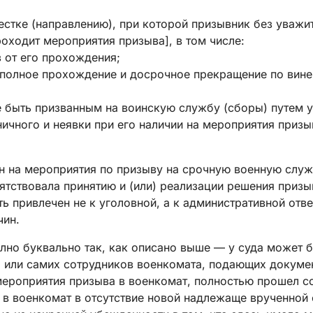
стке (направлению), при которой призывник без уважит
оходит мероприятия призыва], в том числе:
 от его прохождения;
еполное прохождение и досрочное прекращение по вине
 быть призванным на воинскую службу (сборы) путем 
ичного и неявки при его наличии на мероприятия призы
н на мероприятия по призыву на срочную военную служб
ятствовала принятию и (или) реализации решения приз
ь привлечен не к уголовной, а к административной отве
чин.
лно буквально так, как описано выше — у суда может бы
я или самих сотрудников военкомата, подающих докумен
 мероприятия призыва в военкомат, полностью прошел с
ся в военкомат в отсутствие новой надлежаще врученной