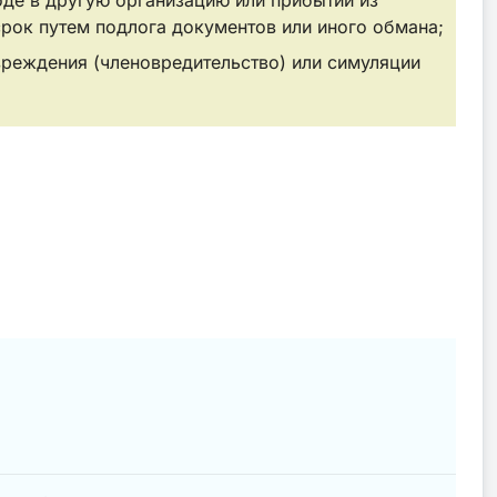
срок путем подлога документов или иного обмана;
реждения (членовредительство) или симуляции