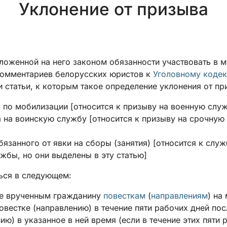
Уклонение от призыва
ложенной на него законом обязанности участвовать в 
комментариев белорусских юристов к
Уголовному кодек
и статьи, к которым такое определение уклонения от п
а по мобилизации [относится к призыву на военную слу
а на воинскую службу [относится к призыву на срочну
бязанного от явки на сборы (занятия) [относится к слу
жбы, но они выделены в эту статью]
ься в следующем:
ще врученным гражданину
повесткам
(
направлениям
) на
вестке (направлению) в течение пяти рабочих дней пос
ию) в указанное в ней время (если в течение этих пяти