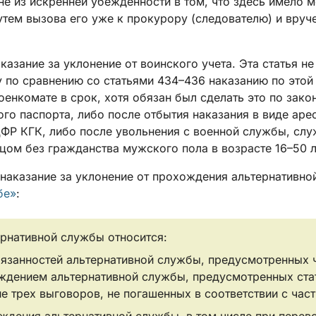
е из искренней убежденности в том, что здесь имело ме
тем вызова его уже к прокурору (следователю) и вруч
азание за уклонение от воинского учета. Эта статья н
по сравнению со статьями 434–436 наказанию по этой с
военкомате в срок, хотя обязан был сделать это по за
о паспорта, либо после отбытия наказания в виде аре
ФР КГК, либо после увольнения с военной службы, слу
ом без гражданства мужского пола в возрасте 16–50 л
наказание за уклонение от прохождения альтернативной
бе»
:
рнативной службы относится:
язанностей альтернативной службы, предусмотренных ча
ждением альтернативной службы, предусмотренных стат
трех выговоров, не погашенных в соответствии с част
ждения альтернативной службы, в том числе при перев