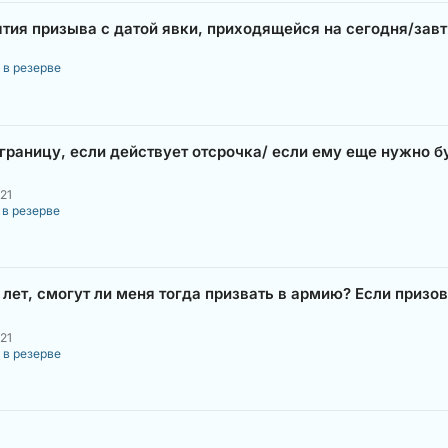
тия призыва с датой явки, приходящейся на сегодня/завт
 в резерве
раницу, если действует отсрочка/ если ему еще нужно бу
21
 в резерве
ет, смогут ли меня тогда призвать в армию? Если призову
21
 в резерве