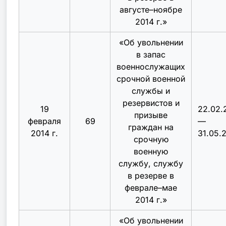
августе–ноябре
2014 г.
»
«
Об увольнении
в запас
военнослужащих
срочной военной
службы и
резервистов и
19
22.02.
призыве
февраля
69
—
граждан на
2014 г.
31.05.
срочную
военную
службу, службу
в резерве в
феврале–мае
2014 г.
»
«
Об увольнении