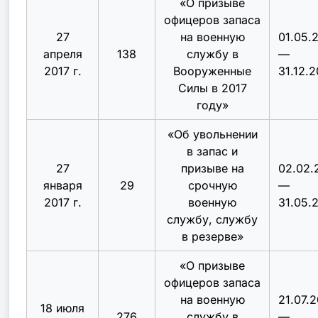
«
О призыве
офицеров запаса
27
на военную
01.05.
апреля
138
службу в
—
2017 г.
Вооруженные
31.12.2
Силы в 2017
году
»
«Об увольнении
в запас и
27
призыве на
02.02.
января
29
срочную
—
2017 г.
военную
31.05.
службу, службу
в резерве»
«
О призыве
офицеров запаса
на военную
21.07.
18 июля
276
службу в
—