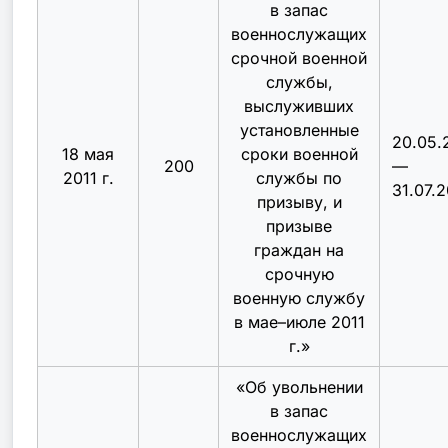
в запас
военнослужащих
срочной военной
службы,
выслуживших
установленные
20.05.
18 мая
сроки военной
200
—
2011 г.
службы по
31.07.2
призыву, и
призыве
граждан на
срочную
военную службу
в мае–июле 2011
г.
»
«
Об увольнении
в запас
военнослужащих