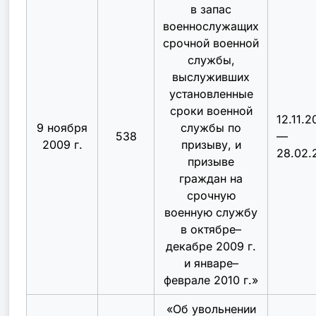
в запас
военнослужащих
срочной военной
службы,
выслуживших
установленные
сроки военной
12.11.2
9 ноября
службы по
538
—
2009 г.
призыву, и
28.02.
призыве
граждан на
срочную
военную службу
в октябре–
декабре 2009 г.
и январе–
феврале 2010 г.
»
«
Об увольнении