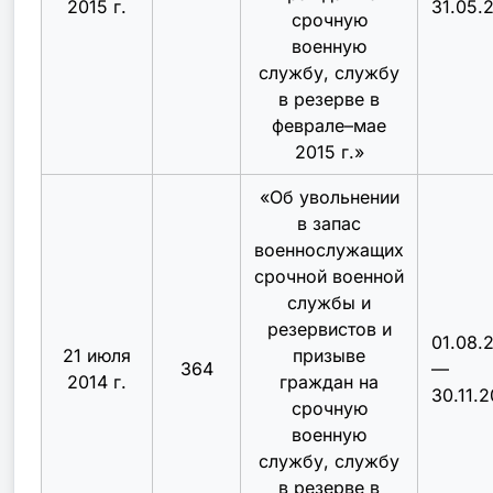
2015 г.
31.05.
срочную
военную
службу, службу
в резерве в
феврале–мае
2015 г.
»
«
Об увольнении
в запас
военнослужащих
срочной военной
службы и
резервистов и
01.08.
21 июля
призыве
364
—
2014 г.
граждан на
30.11.2
срочную
военную
службу, службу
в резерве в