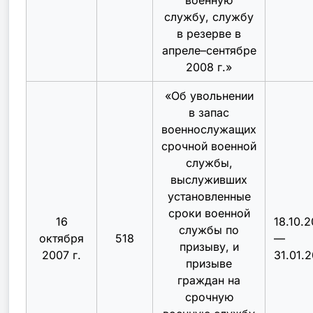
службу, службу
в резерве в
апреле–сентябре
2008 г.
»
«
Об увольнении
в запас
военнослужащих
срочной военной
службы,
выслуживших
установленные
сроки военной
16
18.10.
службы по
октября
518
—
призыву, и
2007 г.
31.01.
призыве
граждан на
срочную