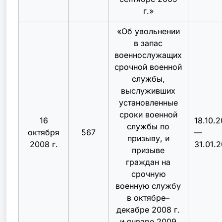
г.
»
«
Об увольнении
в запас
военнослужащих
срочной военной
службы,
выслуживших
установленные
сроки военной
16
18.10.
службы по
октября
567
—
призыву, и
2008 г.
31.01.
призыве
граждан на
срочную
военную службу
в октябре–
декабре 2008 г.
и январе 2009