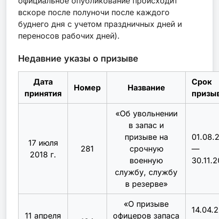
официальное опубликование происходит
вскоре после полуночи после каждого
буднего дня с учетом праздничных дней и
переносов рабочих дней).
Недавние указы о призыве
Дата
Срок
Номер
Название
принятия
призы
«
Об увольнении
в запас и
призыве на
01.08.
17 июля
281
срочную
—
2018 г.
военную
30.11.2
службу, службу
в резерве
»
«
О призыве
14.04.
11 апреля
офицеров запаса