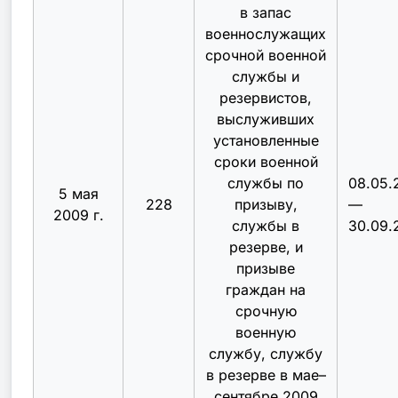
в запас
военнослужащих
срочной военной
службы и
резервистов,
выслуживших
установленные
сроки военной
службы по
08.05.
5 мая
228
призыву,
—
2009 г.
службы в
30.09.
резерве, и
призыве
граждан на
срочную
военную
службу, службу
в резерве в мае–
сентябре 2009