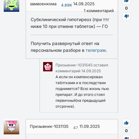
замвоенкома
14.09.2025
4.89K
0
1
комментарий
Субклинический гипотиреоз (при ттг
ниже 10 при отмене таблеток) — ГО
Получить развернутый ответ на
персональном разборе в
телеграм
.
Призывник-1031545
оставил
комментарий
14.09.2025
А если он компенсирован
таблтками и в последствии
поднимется? Всю жизнь пью
препарат. И до этого стоял
первичный(на предыдущей
отсрочке).
Призывник-1031135
11.09.2025
47
0