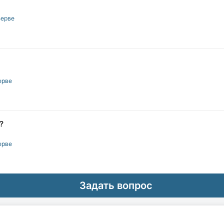
зерве
ерве
?
ерве
Задать вопрос