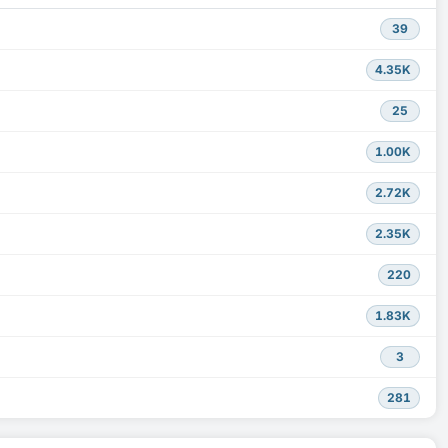
39
4.35K
25
1.00K
2.72K
2.35K
220
1.83K
3
281