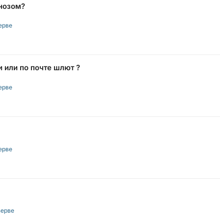
нозом?
ерве
 или по почте шлют ?
ерве
ерве
зерве