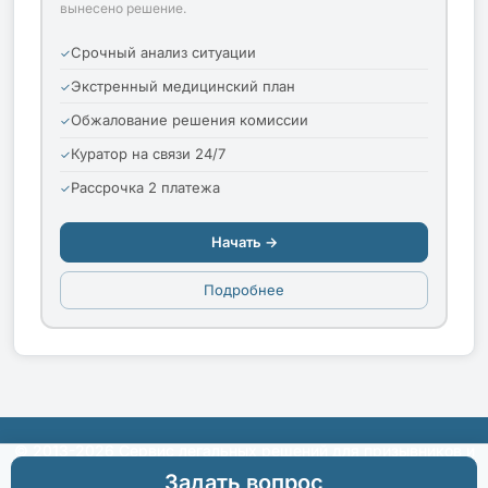
вынесено решение.
Срочный анализ ситуации
Экстренный медицинский план
Обжалование решения комиссии
Куратор на связи 24/7
Рассрочка 2 платежа
Начать →
Подробнее
© 2013-2026 Сервис легальных решений для призывников и
их родителей
Задать вопрос