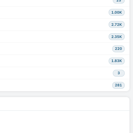
25
1.00K
2.72K
2.35K
220
1.83K
3
281