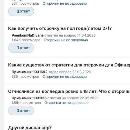
537 просмотров
Отсрочки не по здоровью
1
ответ
Как получить отсрочку на пол года(летом 27)?
VoenkomNaDivane
ответил на вопрос
14.04.2026
1.04K просмотра
Отсрочки не по здоровью
1
ответ
Какие существуют стратегии для отсрочки для Офицер
Призывник-1031692
задал вопрос
23.03.2026
636 просмотров
Отсрочки не по здоровью
Отчислился из колледжа ровно в 18 лет. Что с отсроч
Призывник-1031135
ответил на вопрос
22.02.2026
1.18K просмотров
Отсрочки не по здоровью
1
ответ
Другой диспансер?