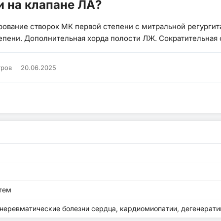
и на клапане ЛА?
вание створок МК первой степени с митральной регургита
тепени. Дополнительная хорда полости ЛЖ. Сократительная
тров
20.06.2025
тем
неревматические болезни сердца, кардиомиопатии, дегенерат