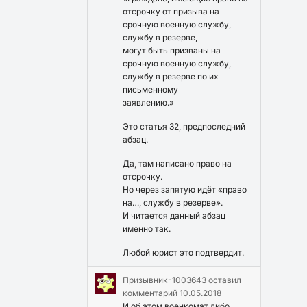
отсрочку от призыва на
срочную военную службу,
службу в резерве,
могут быть призваны на
срочную военную службу,
службу в резерве по их
письменному
заявлению.»
Это статья 32, предпоследний
абзац.
Да, там написано право на
отсрочку.
Но через запятую идёт «право
на…, службу в резерве».
И читается данный абзац
именно так.
Любой юрист это подтвердит.
Призывник-1003643
оставил
комментарий
10.05.2018
И об этом военкомат либо