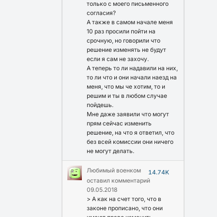
только с моего письменного
согласия?
А также в самом начале меня
10 раз просили пойти на
срочную, но говорили что
решение изменять не будут
если я сам не захочу.
А теперь то ли надавили на них,
то ли что и они начали наезд на
меня, что мы че хотим, то и
решим и ты в любом случае
пойдешь.
Мне даже заявили что могут
прям сейчас изменить
решение, на что я ответил, что
без всей комиссии они ничего
не могут делать.
Любимый военком
14.74K
оставил комментарий
09.05.2018
> А как на счет того, что в
законе прописано, что они