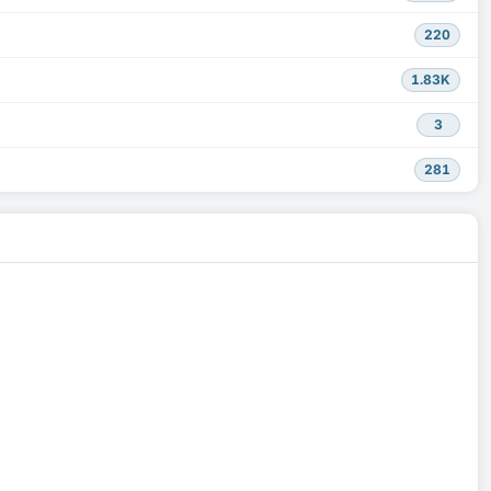
220
1.83K
3
281