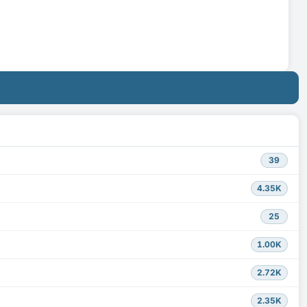
39
4.35K
25
1.00K
2.72K
2.35K