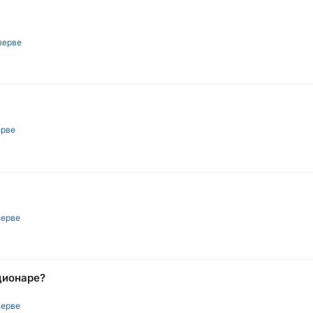
зерве
ерве
зерве
ционаре?
зерве