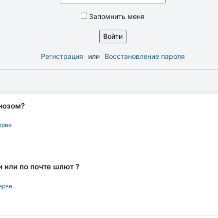
Запомнить меня
Регистрация
или
Восстановление пароля
нозом?
ерве
 или по почте шлют ?
ерве