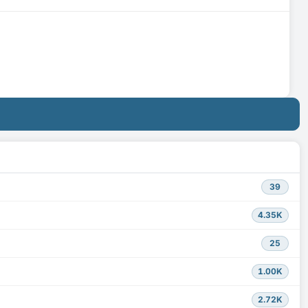
39
4.35K
25
1.00K
2.72K