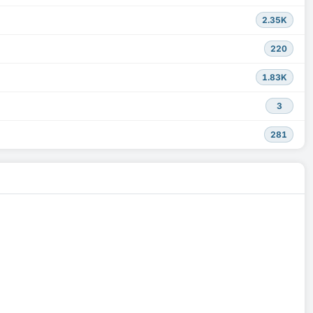
2.35K
220
1.83K
3
281