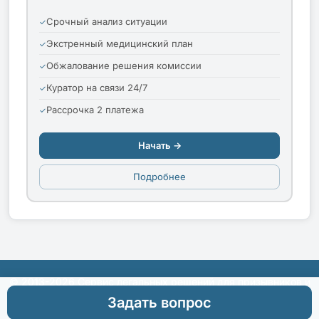
Срочный анализ ситуации
Экстренный медицинский план
Обжалование решения комиссии
Куратор на связи 24/7
Рассрочка 2 платежа
Начать →
Подробнее
© 2013-2026 Сервис легальных решений для призывников и
их родителей
Задать вопрос