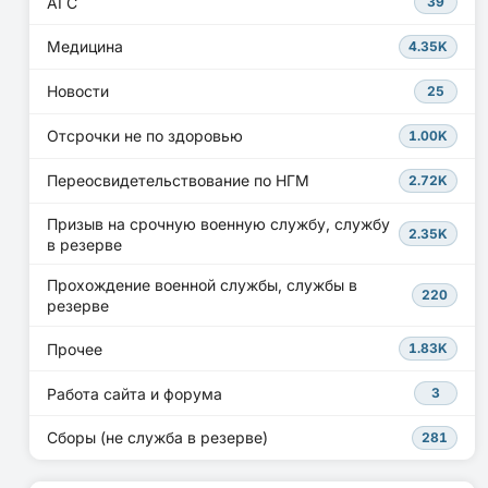
АГС
39
Медицина
4.35K
Новости
25
Отсрочки не по здоровью
1.00K
Переосвидетельствование по НГМ
2.72K
Призыв на срочную военную службу, службу
2.35K
в резерве
Прохождение военной службы, службы в
220
резерве
Прочее
1.83K
Работа сайта и форума
3
Сборы (не служба в резерве)
281