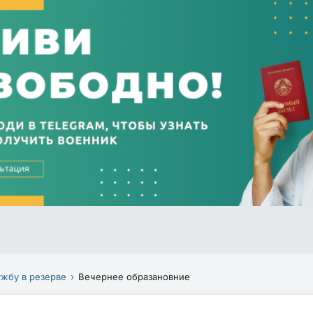
ужбу в резерве
Вечернее образановние