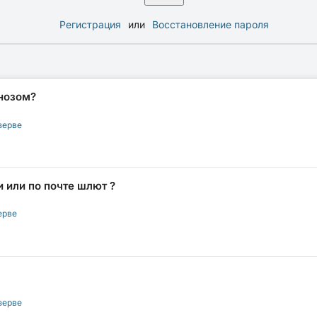
Регистрация
или
Восстановление пароля
нозом?
зерве
 или по почте шлют ?
ерве
зерве