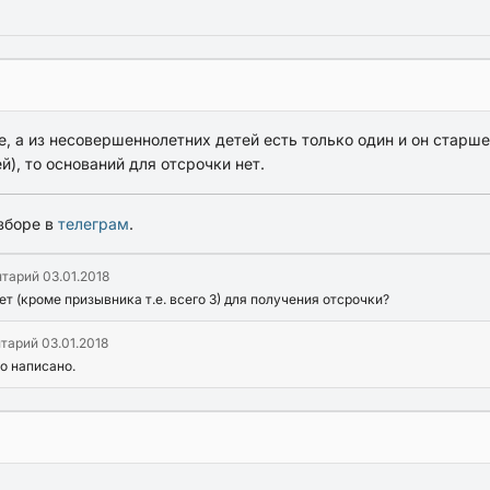
, а из несовершеннолетних детей есть только один и он старше 
й), то оснований для отсрочки нет.
зборе в
телеграм
.
нтарий
03.01.2018
ет (кроме призывника т.е. всего 3) для получения отсрочки?
нтарий
03.01.2018
ло написано.