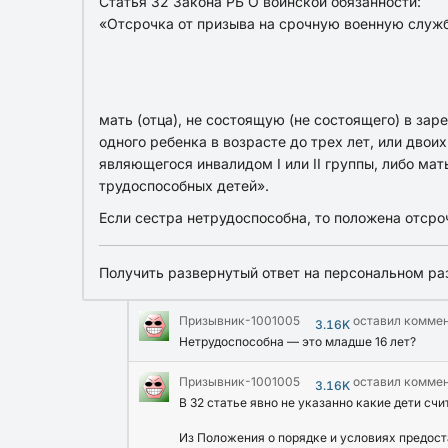
Статья 32 Закона РБ О воинской обязанности:
«Отсрочка от призыва на срочную военную служ
мать (отца), не состоящую (не состоящего) в за
одного ребенка в возрасте до трех лет, или двоих
являющегося инвалидом I или II группы, либо мат
трудоспособных детей».
Если сестра нетрудоспособ­на, то положена отсро
Получить развернутый ответ на персональном ра
Призывник-1001005
оставил комме
3.16K
Нетрудоспособна — это младше 16 лет?
Призывник-1001005
оставил комме
3.16K
В 32 статье явно не указанно какие дети с
Из Положения о порядке и условиях предос