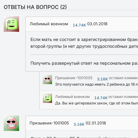
ОТВЕТЫ НА ВОПРОС (
2
)
Любимый военком
03.01.2018
14.74K
Если мать не состоит в зарегистрированном браке
второй группы (и нет других трудоспособных дете
Получить развернутый ответ на персональном ра
Призывник-1001005
оставил комме
3.16K
Это получается надо иметь 2 ребенка до 18 л
Любимый военком
оставил комме
14.74K
Да. Вы же цитировали закон, где об этом бы
Призывник-1001005
02.01.2018
3.16K