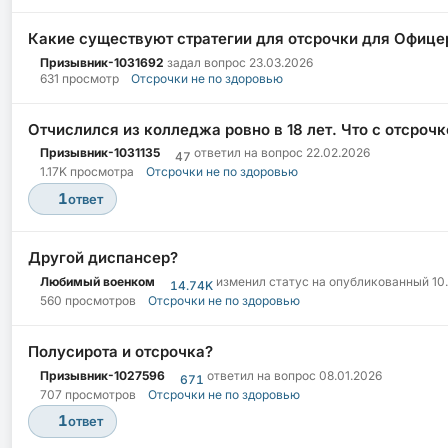
Какие существуют стратегии для отсрочки для Офицер
Призывник-1031692
задал вопрос
23.03.2026
631 просмотр
Отсрочки не по здоровью
Отчислился из колледжа ровно в 18 лет. Что с отсроч
Призывник-1031135
ответил на вопрос
22.02.2026
47
1.17K просмотра
Отсрочки не по здоровью
1
ответ
Другой диспансер?
Любимый военком
изменил статус на опубликованный
10
14.74K
560 просмотров
Отсрочки не по здоровью
Полусирота и отсрочка?
Призывник-1027596
ответил на вопрос
08.01.2026
671
707 просмотров
Отсрочки не по здоровью
1
ответ