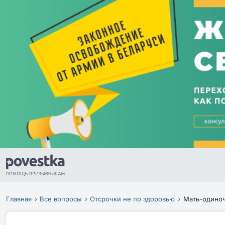
Главная
Все вопросы
Отсрочки не по здоровью
Мать-одино