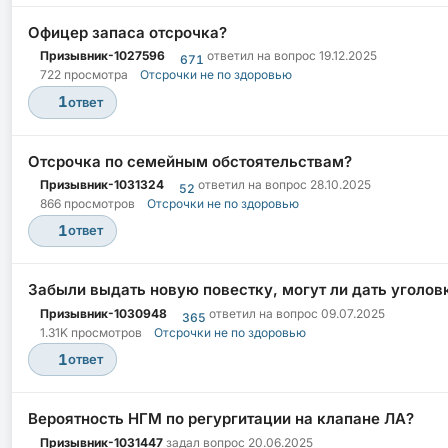
Офицер запаса отсрочка?
Призывник-1027596
ответил на вопрос
19.12.2025
671
722 просмотра
Отсрочки не по здоровью
1
ответ
Отсрочка по семейным обстоятельствам?
Призывник-1031324
ответил на вопрос
28.10.2025
52
866 просмотров
Отсрочки не по здоровью
1
ответ
Забыли выдать новую повестку, могут ли дать уголов
Призывник-1030948
ответил на вопрос
09.07.2025
365
1.31K просмотров
Отсрочки не по здоровью
1
ответ
Вероятность НГМ по регургитации на клапане ЛА?
Призывник-1031447
задал вопрос
20.06.2025