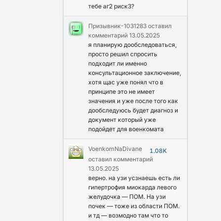
тебе аг2 риск3?
Призывник-1031283
оставил
комментарий
13.05.2025
я планирую дообследоваться,
просто решил спросить
подходит ли именно
консультационное заключение,
хотя щас уже понял что в
принципе это не имеет
значения и уже после того как
дообследуюсь будет диагноз и
документ который уже
подойдет для военкомата
VoenkomNaDivane
1.08K
оставил комментарий
13.05.2025
верно. на узи усзнаешь есть ли
гипертрофия миокарда левого
желудочка — ПОМ. На узи
почек — тоже из области ПОМ.
и тд — возмодно там что то