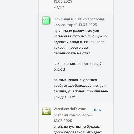
13.05.2025
и тд??
Призывник-1031283
оставил
комментарий
13.05.2025
ну в плане различные узи
написаны которые мне нужно
сделать, сердца, почек и все
такое, я просто все
перечислять не стал
заключение: гипертензия 2
риск 3
рекомендовано: диагноз
требует дообследование, узи
сердца, узи почек, *различные
узи дальше*
VoenkomNaDivane
1.08K
оставил комментарий
13.05.2025
окей. допустим не будешь
дообследоваться. Что дает