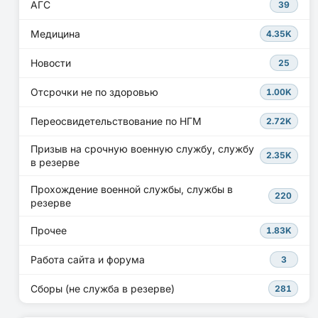
АГС
39
Медицина
4.35K
Новости
25
Отсрочки не по здоровью
1.00K
Переосвидетельствование по НГМ
2.72K
Призыв на срочную военную службу, службу
2.35K
в резерве
Прохождение военной службы, службы в
220
резерве
Прочее
1.83K
Работа сайта и форума
3
Сборы (не служба в резерве)
281