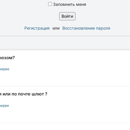
Запомнить меня
Регистрация
или
Восстановление пароля
нозом?
зерве
 или по почте шлют ?
зерве