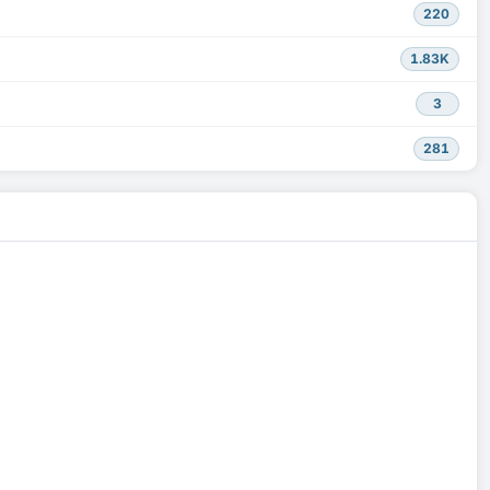
220
1.83K
3
281