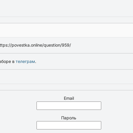
ps://povestka.online/question/959/
зборе в
телеграм
.
Email
Пароль