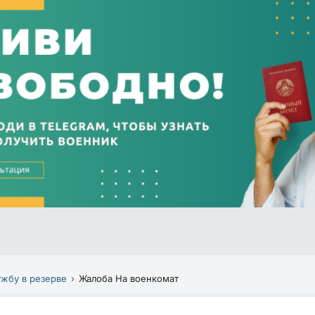
ужбу в резерве
Жалоба На военкомат