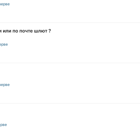
зерве
 или по почте шлют ?
ерве
зерве
ерве