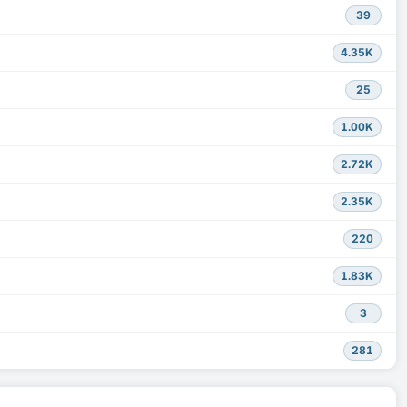
39
4.35K
25
1.00K
2.72K
2.35K
220
1.83K
3
281