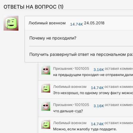
ОТВЕТЫ НА ВОПРОС (
1
)
Любимый военком
24.05.2018
14.74K
Почему не проходили?
Получить развернутый ответ на персональном ра
Призывник-1001005
оставил комме
3.16K
на предыдущем проходил-не отправили,дали
Любимый военком
оставил комме
14.74K
Это нехорошо, по одному этому факту можно
Призывник-1001005
оставил комме
3.16K
что дальше-суд?
Любимый военком
оставил комме
14.74K
Можно, если жалобу туда подадите.