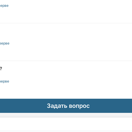
зерве
зерве
?
зерве
Задать вопрос