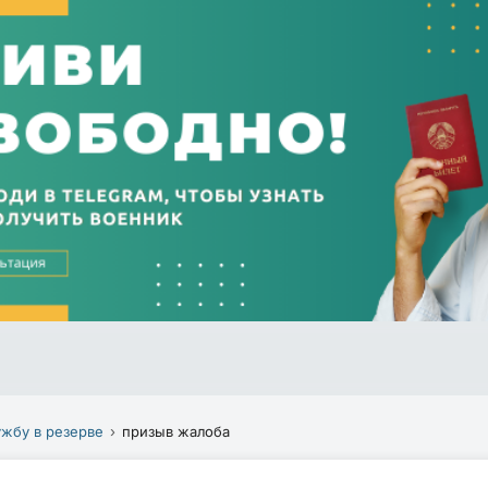
ужбу в резерве
призыв жалоба