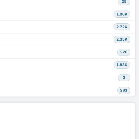
25
1.00K
2.72K
2.35K
220
1.83K
3
281