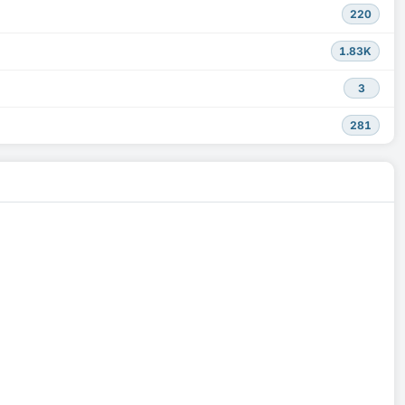
220
1.83K
3
281