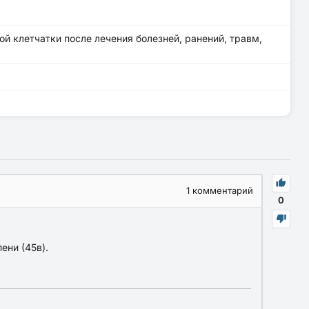
 клетчатки после лечения болезней, ранений, травм,
1
комментарий
0
ени (45в).