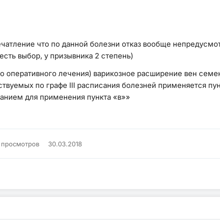
ечатление что по данной болезни отказ вообще непредусмот
сть выбор, у призывника 2 степень)
 оперативного лечения) варикозное расширение вен семен
твуемых по графе III расписания болезней применяется пун
ванием для применения пункта «в»»
K просмотров
30.03.2018