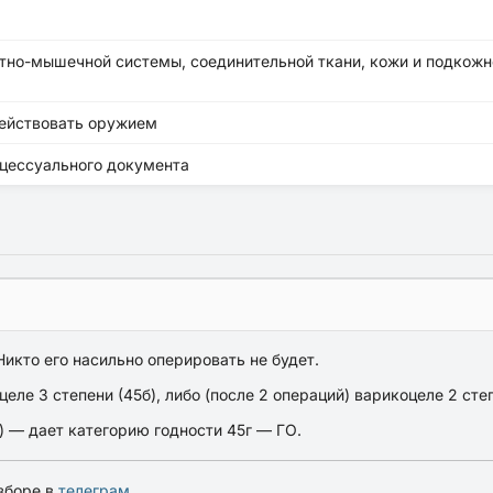
но-мышечной системы, соединительной ткани, кожи и подкожной
действовать оружием
оцессуального документа
Никто его насильно оперировать не будет.
ле 3 степени (45б), либо (после 2 операций) варикоцеле 2 степ
) — дает категорию годности 45г — ГО.
зборе в
телеграм
.