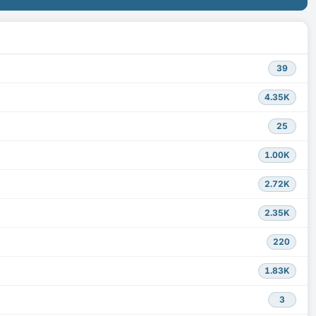
39
4.35K
25
1.00K
2.72K
2.35K
220
1.83K
3