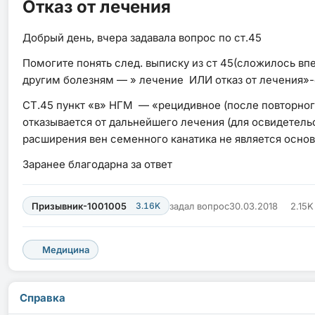
Отказ от лечения
Добрый день, вчера задавала вопрос по ст.45
Помогите понять след. выписку из ст 45(сложилось вп
другим болезням — » лечение ИЛИ отказ от лечения»-е
СТ.45 пункт «в» НГМ — «рецидивное (после повторного
отказывается от дальнейшего лечения (для освидетельс
расширения вен семенного канатика не является осно
Заранее благодарна за ответ
Призывник-1001005
3.16K
задал вопрос
30.03.2018
2.15
Медицина
Справка