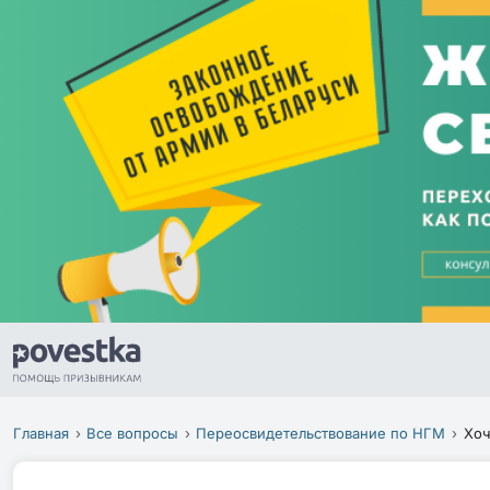
Главная
Все вопросы
Переосвидетельствование по НГМ
Хоч