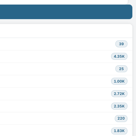
39
4.35K
25
1.00K
2.72K
2.35K
220
1.83K