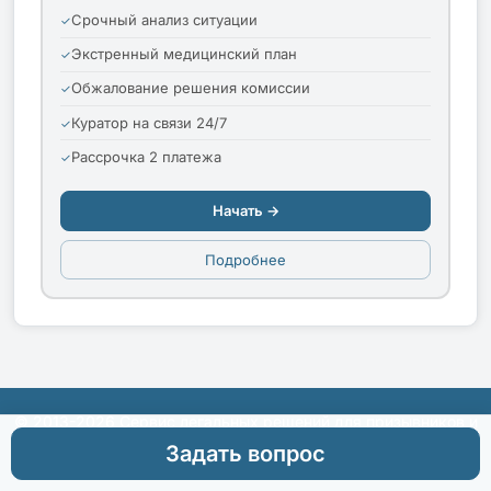
Срочный анализ ситуации
Экстренный медицинский план
Обжалование решения комиссии
Куратор на связи 24/7
Рассрочка 2 платежа
Начать →
Подробнее
© 2013-2026 Сервис легальных решений для призывников и
их родителей
Задать вопрос