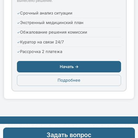
вынесено решение.
Срочный анализ ситуации
Экстренный медицинский план
Обжалование решения комиссии
Куратор на связи 24/7
Рассрочка 2 платежа
Начать →
Подробнее
© 2013-2026 Сервис легальных решений для призывников и
их родителей
Задать вопрос