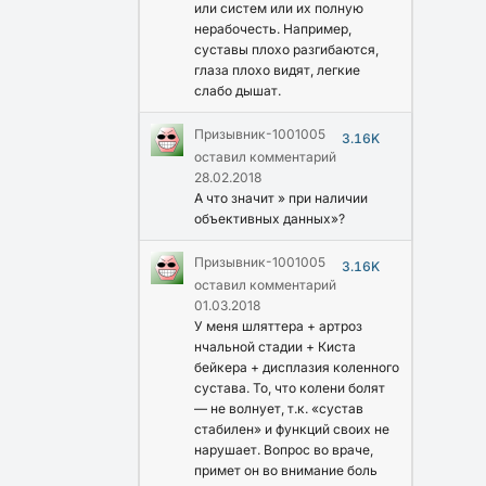
или систем или их полную
нерабочесть. Например,
суставы плохо разгибаются,
глаза плохо видят, легкие
слабо дышат.
Призывник-1001005
3.16K
оставил комментарий
28.02.2018
А что значит » при наличии
объективных данных»?
Призывник-1001005
3.16K
оставил комментарий
01.03.2018
У меня шляттера + артроз
нчальной стадии + Киста
бейкера + дисплазия коленного
сустава. То, что колени болят
— не волнует, т.к. «сустав
стабилен» и функций своих не
нарушает. Вопрос во враче,
примет он во внимание боль