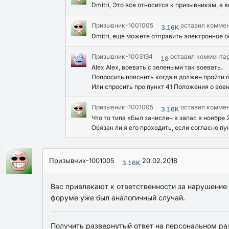
Dmitri, Это все относится к призывникам, а
Призывник-1001005
оставил комме
3.16K
Dmitri, еще можете отправить электронное о
Призывник-1003194
оставил коммента
18
Alex Alex, воевать с зелеными так воевать.
Попросить пояснить когда я должен пройти 
Или спросить про пункт 41 Положения о вое
Призывник-1001005
оставил комме
3.16K
Что то типа «Был зачислен в запас в ноябре
Обязан ли я его проходить, если согласно п
Призывник-1001005
20.02.2018
3.16K
Вас привлекают к ответственности за нарушение о
форуме уже был аналогичный случай.
Получить развернутый ответ на персональном ра