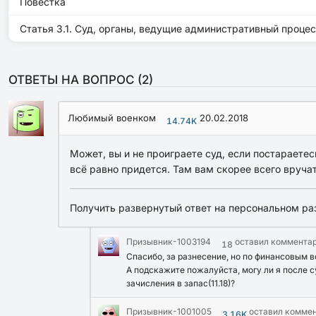
Повестка
Статья 3.1. Суд, органы, ведущие административный проц
ОТВЕТЫ НА ВОПРОС (
2
)
Любимый военком
20.02.2018
14.74K
Может, вы и не проиграете суд, если постараетес
всё равно придется. Там вам скорее всего вруча
Получить развернутый ответ на персональном ра
Призывник-1003194
оставил коммента
18
Спасибо, за разнесение, но по финансовым в
А подскажите пожалуйста, могу ли я после с
зачисления в запас(11.18)?
Призывник-1001005
оставил комме
3.16K