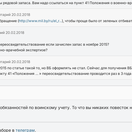
 вы рядовой запаса. Вам надо ссылаться на пункт 41 Положения о военно-в
нтарий
20.02.2018
бращение (
http://www.mil.by/ru/el_r...
), чтобы проще было от зеленых отбиват
рий
20.02.2018
переосвидетельствование если зачислен запас в ноябре 2015?
нно-врачебной экспертизе?
нтарий
20.02.2018
 2015 по статье такой то, но ВБ оформлять не стал. Сейчас для получения
ункту 41 «Положения … » переосвидетельствование проводится раз в 3 года 
бязанностей по воинскому учету. То что вы никаких повесток н
зборе в
телеграм
.