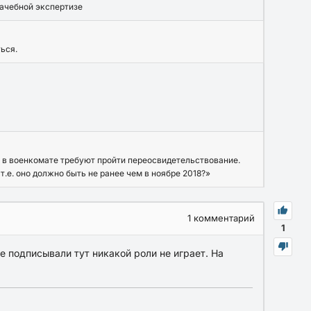
рачебной экспертизе
ься.
 ВБ в военкомате требуют пройти переосвидетельствование.
т.е. оно должно быть не ранее чем в ноябре 2018?»
1
комментарий
1
е подписывали тут никакой роли не играет. На