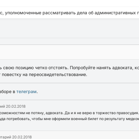
есс, уполномоченные рассматривать дела об административных
ь свою позицию четко отстоять. Попробуйте нанять адвоката, ко
т повестку на переосвидетельствование.
зборе в
телеграм
.
рий
20.02.2018
озможностям не потяну, адвоката. Да и я не верю в торжество правосудия.
уда потребовать, чтобы мне оформили военный билет по результату медком
нтарий
20.02.2018