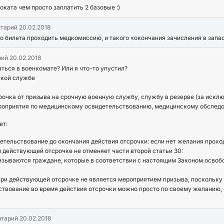
оката чем просто заплатить 2 базовые :)
нтарий
20.02.2018
о билета проходить медкомиссию, и такого «окончания зачисления в запа
рий
20.02.2018
ться в военкомате? Или я что-то упустил?
ской службе
очка от призыва на срочную военную службу, службу в резерве (за искл
ероприятия по медицинскому освидетельствованию, медицинскому обследов
ет:
етельствование до окончания действия отсрочки: если нет желания проход
и действующей отсрочке не отменяет части второй статьи 30:
изываются граждане, которые в соответствии с настоящим Законом освоб
при действующей отсрочке не является мероприятием призыва, поскольку 
твование во время действия отсрочки можно просто по своему желанию, 
нтарий
20.02.2018