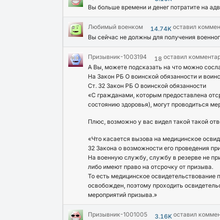
Вы больше времени и денег потратите на адв
Любимый военком
оставил комме
14.74K
Вы сейчас не должны для получения военног
Призывник-1003194
оставил коммента
18
А Вы, можете подсказать на что можно сосла
На Закон РБ О воинской обязанности и воин
Ст. 32 Закон РБ О воинской обязанности
«С гражданами, которым предоставлена отср
состоянию здоровья), могут проводиться м
Плюс, возможно у вас видел такой такой отв
«Что касается вызова на медицинское освид
32 Закона о возможности его проведения пр
На военную службу, службу в резерве не пр
либо имеют право на отсрочку от призыва.
То есть медицинское освидетельствование 
освобожден, поэтому проходить освидетельс
мероприятий призыва.»
Призывник-1001005
оставил комме
3.16K