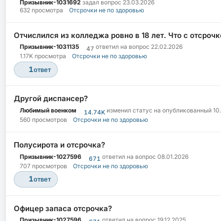
Призывник-1031692
задал вопрос
23.03.2026
632 просмотра
Отсрочки не по здоровью
Отчислился из колледжа ровно в 18 лет. Что с отсроч
Призывник-1031135
ответил на вопрос
22.02.2026
47
1.17K просмотра
Отсрочки не по здоровью
1
ответ
Другой диспансер?
Любимый военком
изменил статус на опубликованный
10
14.74K
560 просмотров
Отсрочки не по здоровью
Полусирота и отсрочка?
Призывник-1027596
ответил на вопрос
08.01.2026
671
707 просмотров
Отсрочки не по здоровью
1
ответ
Офицер запаса отсрочка?
Призывник-1027596
ответил на вопрос
19.12.2025