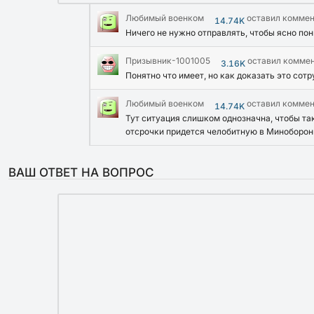
Любимый военком
оставил комме
14.74K
Ничего не нужно отправлять, чтобы ясно пон
Призывник-1001005
оставил комме
3.16K
Понятно что имеет, но как доказать это сот
Любимый военком
оставил комме
14.74K
Тут ситуация слишком однозначна, чтобы та
отсрочки придется челобитную в Миноборон
ВАШ ОТВЕТ НА ВОПРОС