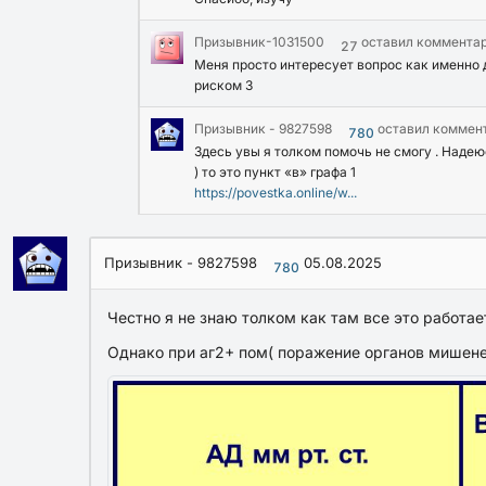
Призывник-1031500
оставил коммента
27
Меня просто интересует вопрос как именно 
риском 3
Призывник - 9827598
оставил коммен
780
Здесь увы я толком помочь не смогу . Надеюс
) то это пункт «в» графа 1
https://povestka.online/w...
Призывник - 9827598
05.08.2025
780
Честно я не знаю толком как там все это работае
Однако при аг2+ пом( поражение органов мишеней