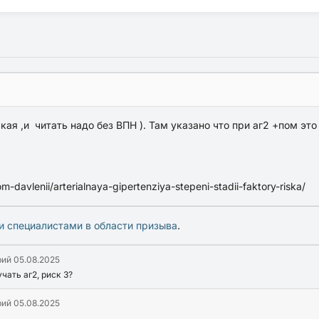
ая ,и читать надо без ВПН ). Там указано что при аг2 +пом это 
om-davlenii/arterialnaya-gipertenziya-stepeni-stadii-faktory-riska/
и специалистами в области призыва
.
рий
05.08.2025
чать аг2, риск 3?
рий
05.08.2025