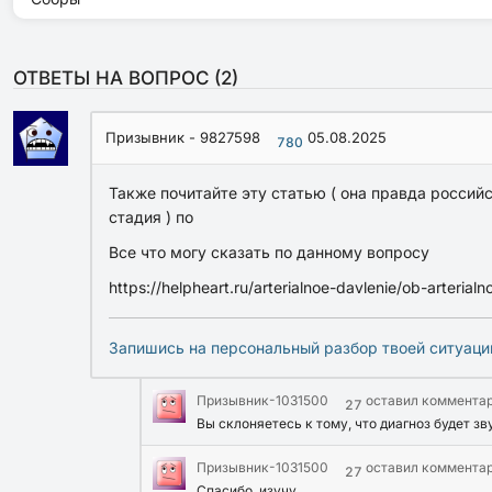
ОТВЕТЫ НА ВОПРОС (
2
)
Призывник - 9827598
05.08.2025
780
Также почитайте эту статью ( она правда российск
стадия ) по
Все что могу сказать по данному вопросу
https://helpheart.ru/arterialnoe-davlenie/ob-arterialn
Запишись на персональный разбор твоей ситуаци
Призывник-1031500
оставил коммента
27
Вы склоняетесь к тому, что диагноз будет зву
Призывник-1031500
оставил коммента
27
Спасибо, изучу