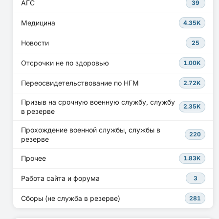
АГС
39
Медицина
4.35K
Новости
25
Отсрочки не по здоровью
1.00K
Переосвидетельствование по НГМ
2.72K
Призыв на срочную военную службу, службу
2.35K
в резерве
Прохождение военной службы, службы в
220
резерве
Прочее
1.83K
Работа сайта и форума
3
Сборы (не служба в резерве)
281