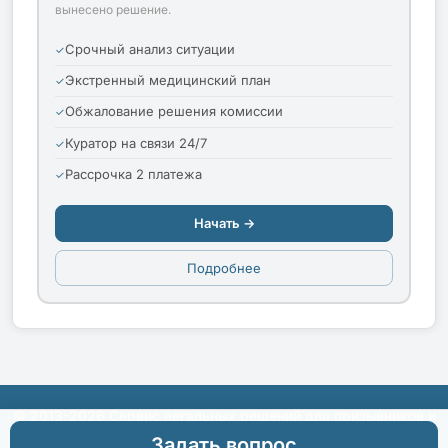
вынесено решение.
Срочный анализ ситуации
Экстренный медицинский план
Обжалование решения комиссии
Куратор на связи 24/7
Рассрочка 2 платежа
Начать →
Подробнее
© 2013-2026 Сервис легальных решений для призывников и
их родителей
Задать вопрос