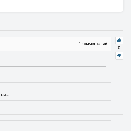
1
комментарий
0
огом…