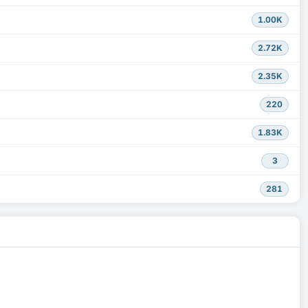
1.00K
2.72K
2.35K
220
1.83K
3
281