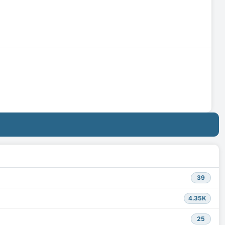
39
4.35K
25