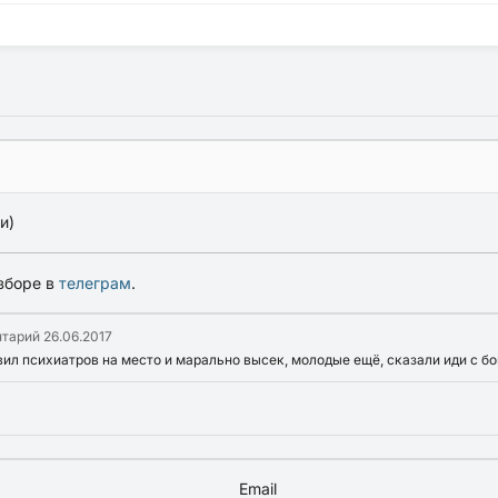
и)
зборе в
телеграм
.
нтарий
26.06.2017
вил психиатров на место и марально высек, молодые ещё, сказали иди с б
Email