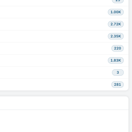
1.00K
2.72K
2.35K
220
1.83K
3
281