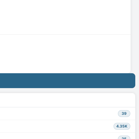
39
4.35K
25