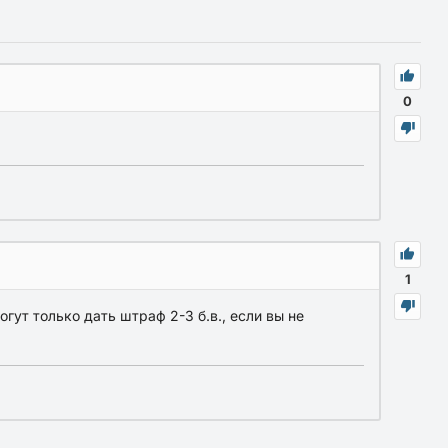
0
1
гут только дать штраф 2-3 б.в., если вы не