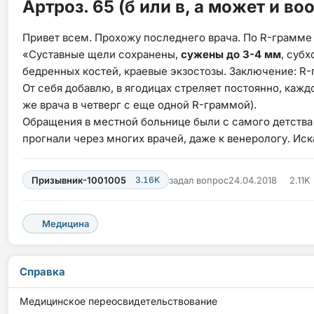
Артроз. 65 (б или в, а может и воо
Привет всем. Прохожу последнего врача. По R-грамме
«Суставные щели сохранены,
сужены до 3-4 мм
, суб
бедренных костей, краевые экзостозы. Заключение: R-п
От себя добавлю, в ягодицах стреляет постоянно, кажд
же врача в четверг с еще одной R-граммой).
Обращения в местной больнице были с самого детства 
прогнали через многих врачей, даже к венерологу. Иск
Призывник-1001005
3.16K
задал вопрос
24.04.2018
2.11K
Медицина
Справка
Медицинское переосвидетельствование