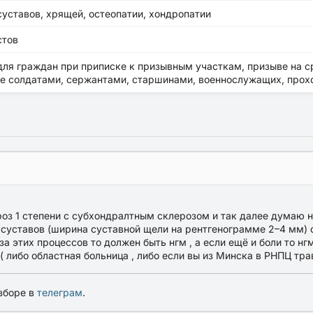
уставов, хрящей, остеопатии, хондропатии
стов
раждан при приписке к призывным участкам, призыве на сро
ые солдатами, сержантами, старшинами, военнослужащих, прох
оз 1 степени с субхондралтным склерозом и так далее думаю на 
уставов (ширина суставной щели на рентгенограмме 2–4 мм) с
 этих процессов то должен быть нгм , а если ещё и боли то нгм
( либо областная больница , либо если вы из Минска в РНПЦ тра
зборе в
телеграм
.