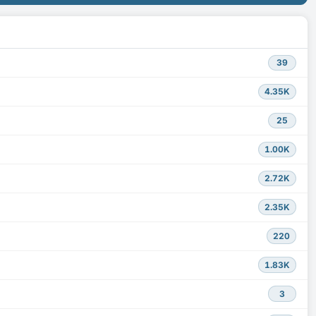
39
4.35K
25
1.00K
2.72K
2.35K
220
1.83K
3