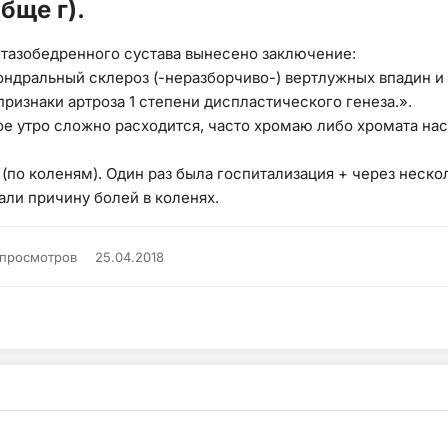
бще г).
 тазобедренного сустава вынесено заключение:
хондральный склероз (-неразборчиво-) вертлужных впадин и
ризнаки артроза 1 степени диспластического генеза.».
ое утро сложно расходится, часто хромаю либо хромата нас
(по коленям). Один раз была госпитализация + через неско
али причину болей в коленях.
 просмотров
25.04.2018