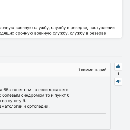
чную военную службу, службу в резерве, поступлении
одящих срочную военную службу, службу в резерве
1
комментарий
1
65в тянет нгм , а если докажете :
 болевым синдромом то и пункт б
 по пункту б.
вматологии и ортопедии .