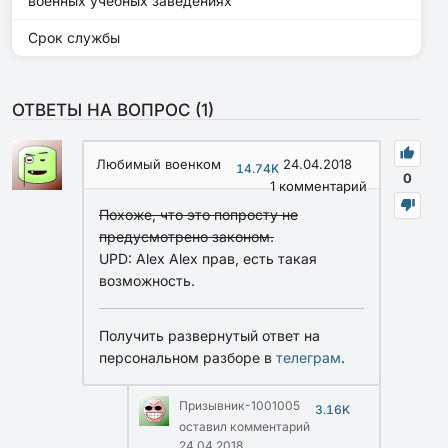
военных учебных заведениях
Срок службы
ОТВЕТЫ НА ВОПРОС (
1
)
Любимый военком
24.04.2018
14.74K
0
1
комментарий
Похоже, что это попросту не
предусмотрено законом.
UPD: Alex Alex прав, есть такая
возможность.
Получить развернутый ответ на
персональном разборе в
телеграм
.
Призывник-1001005
3.16K
оставил комментарий
24.04.2018