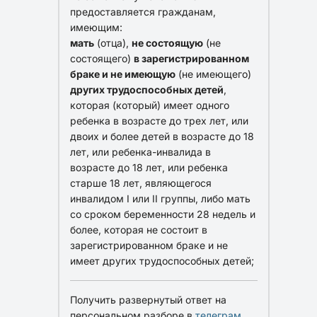
предоставляется гражданам,
имеющим:
мать
(отца),
не состоящую
(не
состоящего)
в зарегистрированном
браке и не имеющую
(не имеющего)
других трудоспособных детей
,
которая (который) имеет одного
ребенка в возрасте до трех лет, или
двоих и более детей в возрасте до 18
лет, или ребенка-инвалида в
возрасте до 18 лет, или ребенка
старше 18 лет, являющегося
инвалидом I или II группы, либо мать
со сроком беременности 28 недель и
более, которая не состоит в
зарегистрированном браке и не
имеет других трудоспособных детей;
Получить развернутый ответ на
персональном разборе в
телеграм
.