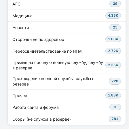
АГС
39
Медицина
4.35K
Новости
25
Отсрочки не по здоровью
1.00K
Переосвидетельствование по НГМ
2.72K
Призыв на срочную военную службу, службу
2.35K
в резерве
Прохождение военной службы, службы в
220
резерве
Прочее
1.83K
Работа сайта и форума
3
Сборы (не служба в резерве)
281