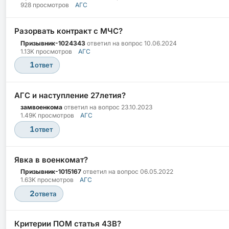
928 просмотров
АГС
Разорвать контракт с МЧС?
Призывник-1024343
ответил на вопрос
10.06.2024
1.13K просмотров
АГС
1
ответ
АГС и наступление 27летия?
замвоенкома
ответил на вопрос
23.10.2023
1.49K просмотров
АГС
1
ответ
Явка в военкомат?
Призывник-1015167
ответил на вопрос
06.05.2022
1.63K просмотров
АГС
2
ответа
Критерии ПОМ статья 43В?