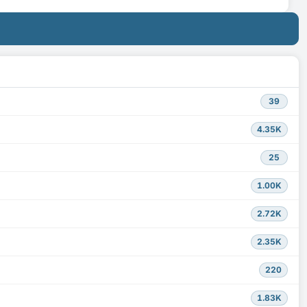
39
4.35K
25
1.00K
2.72K
2.35K
220
1.83K