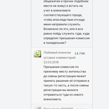
общежитии и прочих подобном
месте не живу) и встать на
учет в военкомате
соответствующего города,
чтобы впоследствии отсюда
меня направили служить.
Возможно ли это, или я все
равно пойду служить туда, куда
определит призывная комиссия
в понедельник?
Любимый военком
14.74K
оставил комментарий
23.03.2018
Призывная комиссия по
прежнему месту жительства
до смены регистрации может
принять решение об отправке в
такую-то часть, а после смены
регистрации вы можете
отправиться туда из нового
военкомата.
Призывник-1001005