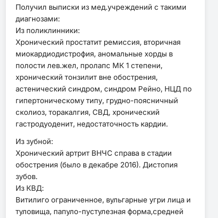
Получил выписки из мед.учреждений с такими
диагнозами:
Из поликлинники:
Хронический простатит ремиссия, вторичная
миокардиодистрофия, аномальные хорды в
полости лев.жел, пролапс МК 1 степени,
хронический тонзилит вне обострения,
астенический синдром, синдром Рейно, НЦД по
гипертоническому типу, грудно-поясничный
сколиоз, торакалгия, СВД, хронический
гастродуоденит, недостаточность кардии.
Из зубной:
Хронический артрит ВНЧС справа в стадии
обострения (было в декабре 2016). Дистопия
зубов.
Из КВД:
Витилиго ограниченное, вульгарные угри лица и
туловища, папуло-пустулезная форма,средней