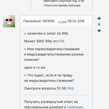
приходить круглый год, а не
только во время призыва.
Призывник-1001005
08.02.2018
3.16K
0
> зачислен в запас по 89в
Может 89б? 89в это ГО.
> Или переосвидетельствование
и медосвидетельствование разные
понятия?
одно и то же
> Что будет, если я не приду
на медосвидетельствование?
Смотрите вопросы 51-56
FAQ
.
Получить развернутый ответ на
персональном разборе в
телеграм
.