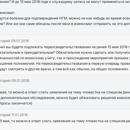
нию? И до 15 мая 2018 года к служащему запаса не могут применяться ни
оенкомат.
йдутся болезни для подтверждения НГМ, можно ли как нибудь во время ос
? Или же они сами обязаны после явки в военкомат отправить на эти доп
нтарий
09.01.2018
ачит вы будете подлежать переосвидетельствованию не ранее 15 мая 2018 г
язательным и принудительным? Обязательное нужно сделать или получить 
язанностей по воинскому учету, так и прохождение мероприятий призыва у
вышение полномочий. На переосвидетельствовании в первую очередь провед
будут смотреть и другие врачи, а там всё как обычно, на общих основаниях.
нтарий
09.01.2018
 мая, то можно в ответ слать заявления на тему «повестка на слишком ра
а дополнительные обследования, можно будет обжаловать решение военко
просы закончатся)
нтарий
11.01.2018
15 мая, то можно в ответ слать заявления на тему «повестка на слишком 