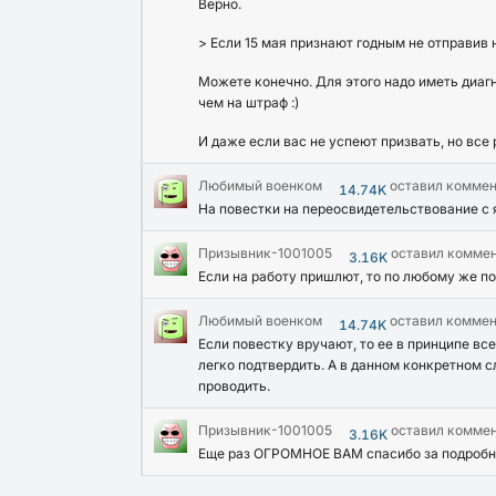
Верно.
> Если 15 мая признают годным не отправив
Можете конечно. Для этого надо иметь диаг
чем на штраф :)
И даже если вас не успеют призвать, но все
Любимый военком
оставил комме
14.74K
На повестки на переосвидетельствование с 
Призывник-1001005
оставил комме
3.16K
Если на работу пришлют, то по любому же п
Любимый военком
оставил комме
14.74K
Если повестку вручают, то ее в принципе все
легко подтвердить. А в данном конкретном с
проводить.
Призывник-1001005
оставил комме
3.16K
Еще раз ОГРОМНОЕ ВАМ спасибо за подробн