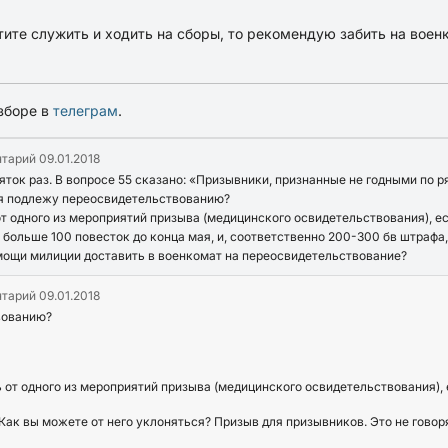
отите служить и ходить на сборы, то рекомендую забить на воен
зборе в
телеграм
.
нтарий
09.01.2018
яток раз. В вопросе 55 сказано: «Призывники, признанные не годными по 
, я подлежу переосвидетельствованию?
от одного из мероприятий призыва (медицинского освидетельствования), ес
то больше 100 повесток до конца мая, и, соответственно 200-300 бв штрафа
помощи милиции доставить в военкомат на переосвидетельствование?
нтарий
09.01.2018
вованию?
ь от одного из мероприятий призыва (медицинского освидетельствования), 
Как вы можете от него уклоняться? Призыв для призывников. Это не говор