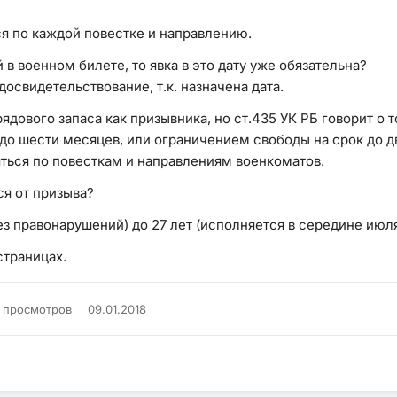
ься по каждой повестке и направлению.
й в военном билете, то явка в это дату уже обязательна?
досвидетельствование, т.к. назначена дата.
рядового запаса как призывника, но ст.435 УК РБ говорит о
до шести месяцев, или ограничением свободы на срок до дв
яться по повесткам и направлениям военкоматов.
ся от призыва?
з правонарушений) до 27 лет (исполняется в середине июля 
траницах.
 просмотров
09.01.2018