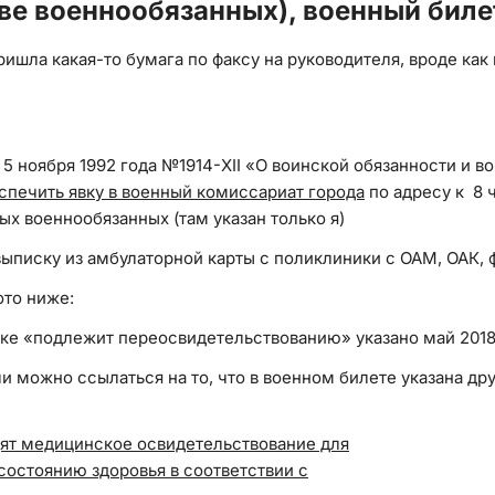
ве военнообязанных), военный биле
ишла какая-то бумага по факсу на руководителя, вроде как 
т 5 ноября 1992 года №1914-XII «О воинской обязанности и
спечить явку в военный комиссариат города
по адресу к 8 
 военнообязанных (там указан только я)
выписку из амбулаторной карты с поликлиники с ОАМ, ОАК, 
ото ниже:
роке «подлежит переосвидетельствованию» указано май 2018
ли можно ссылаться на то, что в военном билете указана дру
дят медицинское освидетельствование для
состоянию здоровья в соответствии с