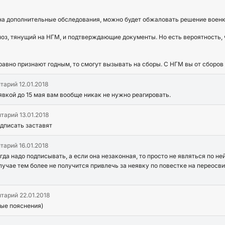
 на дополнительные обследования, можно будет обжаловать решение военк
ноз, тянущий на НГМ, и подтверждающие документы. Но есть вероятность, 
 равно признают годным, то смогут вызывать на сборы. С НГМ вы от сборо
нтарий
12.01.2018
явкой до 15 мая вам вообще никак не нужно реагировать.
нтарий
13.01.2018
одписать заставят
нтарий
16.01.2018
гда надо подписывать, а если она незаконная, то просто не являться по ней
лучае тем более не получится привлечь за неявку по повестке на переосв
нтарий
22.01.2018
ые пояснения)