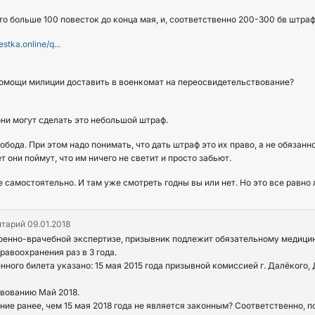
 это больше 100 повесток до конца мая, и, соответственно 200-300 бв штра
estka.online/q...
и помощи милиции доставить в военкомат на переосвидетельствование?
 они могут сделать это небольшой штраф.
обода. При этом надо понимать, что дать штраф это их право, а не обязанно
они поймут, что им ничего не светит и просто забьют.
самостоятельно. И там уже смотреть годны вы или нет. Но это все равно 
нтарий
09.01.2018
 военно-врачебной экспертизе, призывник подлежит обязательному медиц
авоохранения раз в 3 года.
оенного билета указано: 15 мая 2015 года призывной комиссией г. Далёкого
вованию Май 2018.
ние ранее, чем 15 мая 2018 года не является законным? Соответственно, 