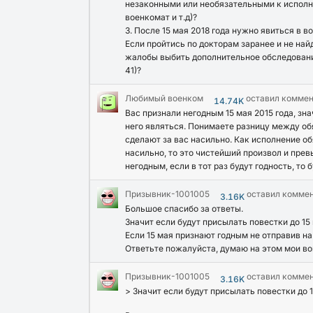
незаконными или необязательными к исполне
военкомат и т.д)?
3. После 15 мая 2018 года нужно явиться в в
Если пройтись по докторам заранее и не на
жалобы выбить дополнительное обследование
41)?
Любимый военком
оставил комме
14.74K
Вас признали негодным 15 мая 2015 года, зн
него являться. Понимаете разницу между об
сделают за вас насильно. Как исполнение об
насильно, то это чистейший произвол и пре
негодным, если в тот раз будут годность, то 
Призывник-1001005
оставил комме
3.16K
Большое спасибо за ответы.
Значит если будут присылать повестки до 15
Если 15 мая признают годным не отправив н
Ответьте пожалуйста, думаю на этом мои во
Призывник-1001005
оставил комме
3.16K
> Значит если будут присылать повестки до 