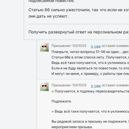
подписанной повестке.
Статью 66 сильно ужесточили, так что если не х
они дать не успеют.
Получить развернутый ответ на персональном ра
Призывник-1001005
оставил комме
3.16K
Поверьте, читал вопросы 51-56 не один… дес
Статьи 66в в этом списке нету. Получается
Ведь всё таки получается, что я уклоняюсь 
Если я не буду являться по повесткам, то э
И могут ли меня, к примеру, с работы при 
Призывник-1001005
оставил комме
3.16K
> Получается, я подлежу переосвидетельст
Подлежите.
> Ведь всё таки получается, что я уклоняюс
Вы рядовой запаса и призыву не подлежите. 
мероприятием призыва.