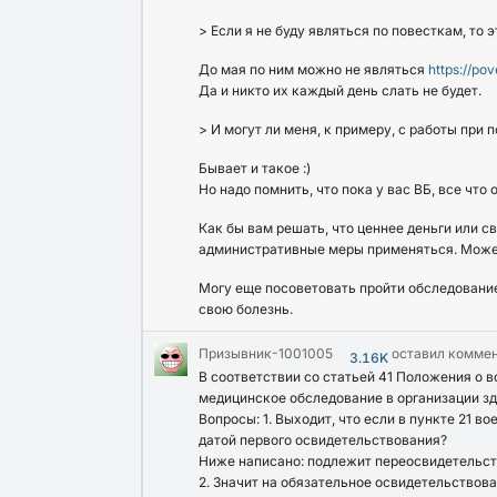
> Если я не буду являться по повесткам, то
До мая по ним можно не являться
https://pov
Да и никто их каждый день слать не будет.
> И могут ли меня, к примеру, с работы пр
Бывает и такое :)
Но надо помнить, что пока у вас ВБ, все что
Как бы вам решать, что ценнее деньги или св
административные меры применяться. Может 
Могу еще посоветовать пройти обследование 
свою болезнь.
Призывник-1001005
оставил комме
3.16K
В соответствии со статьей 41 Положения о
медицинское обследование в организации здр
Вопросы: 1. Выходит, что если в пункте 21 в
датой первого освидетельствования?
Ниже написано: подлежит переосвидетельст
2. Значит на обязательное освидетельствова