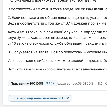
Положением о военно-врачебной экспертизе
…»)
В соответствии со ст.10 я тоже вроде как обязан являт
2. Если всё таки я не обязан являться до даты, указанно
Ведь в соответствии с той же ст.67 я должен пройти ме
Хоть и ст.30 закона о воинской службе не определяет 
службу — наказывается штрафом, или арестом на срок 
ст.10 закона о воинской службе обязывает граждан явл
3. Получается не являешься по повесткам = уклоняешь
Или я всё таки ошибаюсь, и можно спокойно дожить (бе
Вот фото моего военного билета на всех
заполненных
с
Призывник-1001005
3.16K
задал вопрос
09.01.2018
8.24K
Переосвидетельствование по НГМ