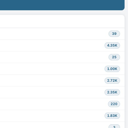
39
4.35K
25
1.00K
2.72K
2.35K
220
1.83K
3