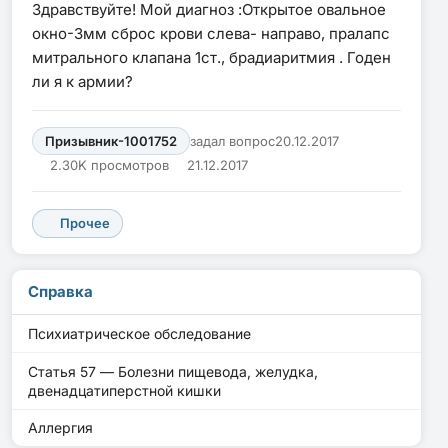
Здравствуйте! Мой диагноз :Открытое овальное
окно-3мм сброс крови слева- направо, пралапс
митрального клапана 1ст., брадиаритмия . Годен
ли я к армии?
Призывник-1001752
задал вопрос
20.12.2017
2.30K просмотров
21.12.2017
Прочее
Справка
Психиатрическое обследование
Статья 57 — Болезни пищевода, желудка,
двенадцатиперстной кишки
Аллергия